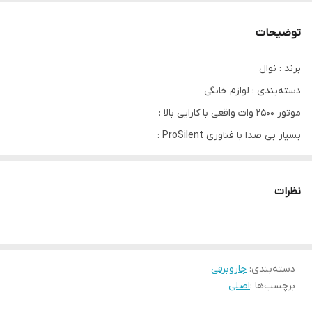
توضیحات
برند : نوال
دسته‌بندی : لوازم خانگی
موتور 2500 وات واقعی با کارایی بالا : ‌
بسیار بی صدا با فناوری ProSilent : ‌
جاروبرقی با وزن کم و دارای بدنه بسیار محکم : ‌
ظرفیت سطل گرد و غبار بزرگ 4 لیتری : ‌
نظرات
سیستم جمع آوری گرد و غبار بالا با نازل Performer Max : ‌
دارای صفحه نمایش دیجیتالی و تنظیم الکترونیکی : ‌
شعاع کاری سیم جاروبرقی ؛ 10 متر : ‌
دسته‌بندی
:
جاروبرقی
برچسب‌ها :
اصلی