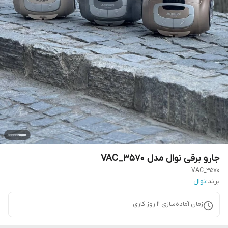
جارو برقی نوال مدل VAC_3570
VAC_3570
برند:
نوال
زمان آماده‌سازی
2
روز کاری