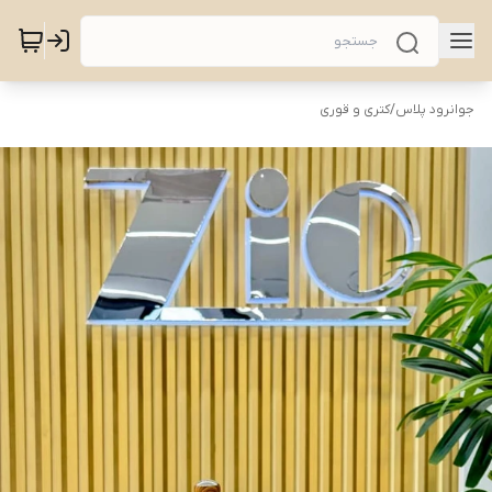
جوانرود پلاس
/
کتری و قوری