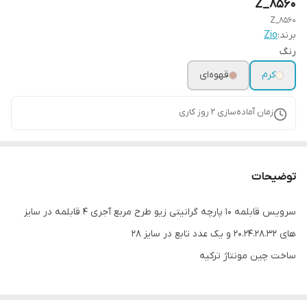
Z_8560
Z_8560
برند:
Zio
رنگ
کرم
قهوه‌ای
زمان آماده‌سازی
2
روز کاری
توضیحات
سرویس قابلمه 10 پارچه گرانیتی زیو طرح مربع آجری ۴ قابلمه در سایز
های 20.24.28.32 و یک عدد تابع در سایز ۲۸
ساخت چین مونتاژ ترکیه