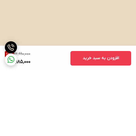
22,990,000
29
%
افزودن به سبد خرید
16,185,000
برگشت به بالا