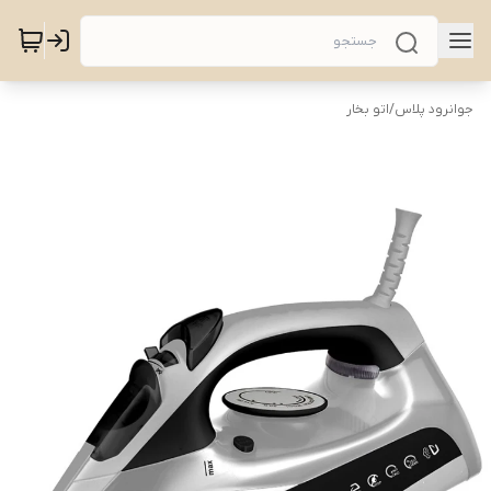
جوانرود پلاس
/
اتو بخار