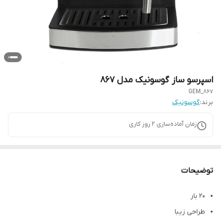
اسپرسو ساز گوسونیک مدل 867
GEM_867
برند:
گوسونیک
زمان آماده‌سازی
2
روز کاری
توضیحات
20 بار
طراحی زیبا