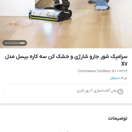
سرامیک شور.جارو شارژی و خشک کن سه کاره بیسل مدل
X7
Crosswave Cordless X7 2832z
برند:
بیسل
زمان آماده‌سازی
2
روز کاری
توضیحات