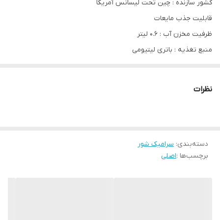
کشور سازنده : چین تحت لیسانس آمریکا
قابلیت جذب مایعات
ظرفیت مخزن آب : ۰.۶ لیتر
منبع تغذیه : باتری لیتیومی
شارژدهی باتری : ۳۰ دقیقه
مدت زمان شارژ شدن کامل ۴ ساعت
نظرات
نشانگر وضعیت شارژ باتری
تعداد مخزن 2
جنس مخزن آب پلاستیک
دسته‌بندی
:
سرامیک شور
مکان های مورد استفاده فرش – چوب – کاشی
برچسب‌ها :
اصلی
کلید روشن / خاموش دارد