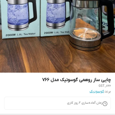
چایی ساز روهمی گوسونیک مدل 766
GST_766
برند:
گوسونیک
زمان آماده‌سازی
2
روز کاری