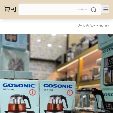
جوانرود پلاس
/
چایی ساز