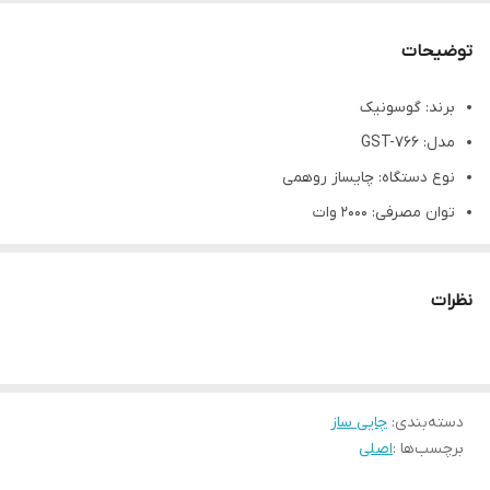
توضیحات
برند: گوسونیک
مدل: GST-766
نوع دستگاه: چایساز روهمی
توان مصرفی: 2000 وات
جنس کتری: شیشه ای
بستن ...
نظرات
ظرفیت کتری: 1.8 لیتر
جنس قوری : شیشه ای
ظرفیت قوری: 0.8 لیتر
دسته‌بندی
:
امکان چرخش 360 درجه: دارد
چایی ساز
برچسب‌ها :
اصلی