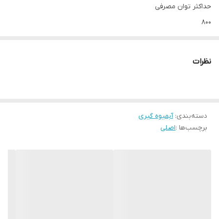
حداکثر توان مصرفی
۸۰۰
سایز دهانه ورودی
۸۵
نظرات
شناسه کالا
کارکرد
تک کاره
دسته‌بندی
:
آبمیوه گیری
برچسب‌ها :
اصلی
مخزن دستگاه
مخزن تفاله
قابلیت‌ها
سوئیچ ایمنی
امکانات ظاهری
پایه ضد لغزش