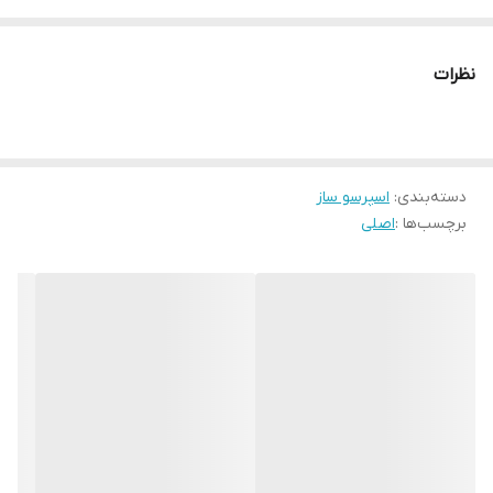
دستگاه نمایش وضعیت
نشان گر سطح آب
نظرات
سیستم ایمنی
سیستم خاموشی خودکار
تعداد نازل قهوه
دو عدد
دسته‌بندی
:
اسپرسو ساز
برچسب‌ها :
اصلی
شناسه کالا
۲۶۲۰۱۵۳۱۷۱۲۲۳
نوع اسپرسو ساز
اسپرسوساز تمام اتوماتیک
فشار بخار
۱۵ بار
مشخصات فنی اسپرسو ساز
دارای مخزن فوم قابل جدا شدن و سینی چکه برای تمیز کردن آسان دارای