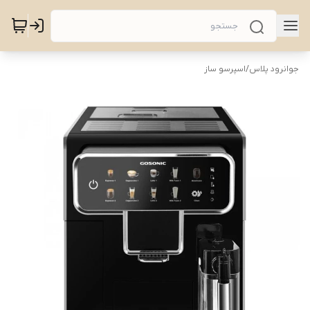
جوانرود پلاس
/
اسپرسو ساز