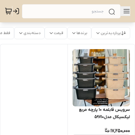
پربازدیدترین
برندها
قیمت
دسته‌بندی
فقط م
سرویس قابلمه 10 پارچه مربع
لیکسیکال مدل59710
17,250,000