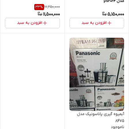
مدل ps2024
17,250,000
33
%
11,500,000
5,150,000
افزودن به سبد
افزودن به سبد
آبمیوه گیری پاناسونیک مدل
8475
ناموجود