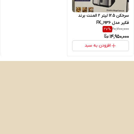
سرخکن ۱۲.۵ لیتر ۲ المنت برند
فکیر مدل FK_1936
20,700,000
27
%
14,950,000
افزودن به سبد