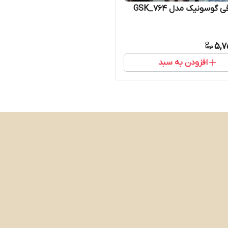
 گوسونیک مدل GSK_764
5,7
افزودن به سبد