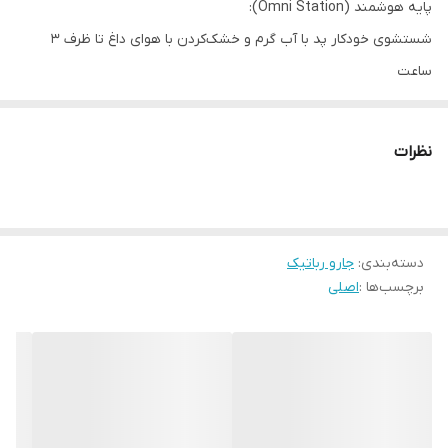
پایه هوشمند (Omni Station):
شستشوی خودکار پد با آب گرم و خشک‌کردن با هوای داغ تا ظرف ۳
ساعت
خالی‌سازی خودکار زباله به کیسه ۲٫۵ لیتری (حدود ۷۵ روز بدون نیاز به
تخلیه)
نظرات
مخزن آب تمیز ۴ ل و کثیف ۳٫۸ ل برای فضاهای تا ۲۰۰ م
ناوبری لیزری LDS با تشخیص موانع سه‌بعدی و اسکن خطوط لیزری
محیط
دسته‌بندی
:
جارو رباتیک
بازوی پد قابل‌گسترش برای پاکسازی دقیق کنار دیوارها (تا ۴۰ میلی‌متر
برچسب‌ها :
اصلی
بیرون از بدنه)
پد دوگانه چرخان با امکان بلندشدن روی فرش (تا ۱۰ میلی‌متر)
برس ضد پیچش مو با تیغه برش خودکار برای کاهش گره خوردن مو
باتری ۵۲۰۰ mAh با مکش پیوسته تا ۱۲۰–۱۶۰ دقیقه و شارژ کامل در ۶٫۵
ساعت