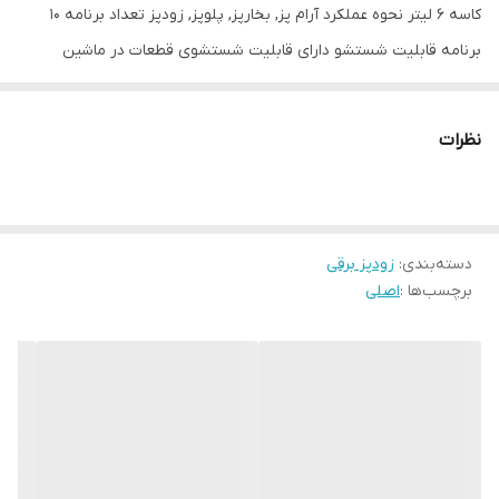
کاسه 6 لیتر نحوه عملکرد آرام پز, بخارپز, پلوپز, زودپز تعداد برنامه 10
برنامه قابلیت شستشو دارای قابلیت شستشوی قطعات در ماشین
ظرفشویی توضیحات تکمیلی • دارای قابلیت گرم کردن مجدد, مجهز به
سیستم گرم نگهدارنده 24 ساعته, پخت آرام با دمای کم و زیاد تا 12
نظرات
ساعت, مجهز به قفل درب و سوپاپ اطمینان اقلام همراه – دفترچه
راهنما, پیمانه, 2 عدد کفگیر پلاستیکی
دسته‌بندی
:
زودپز برقی
برچسب‌ها :
اصلی