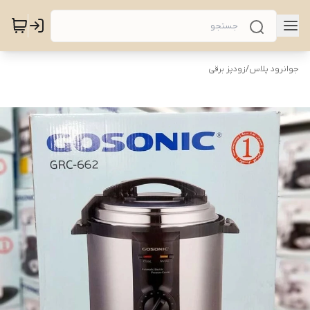
جوانرود پلاس
/
زودپز برقی